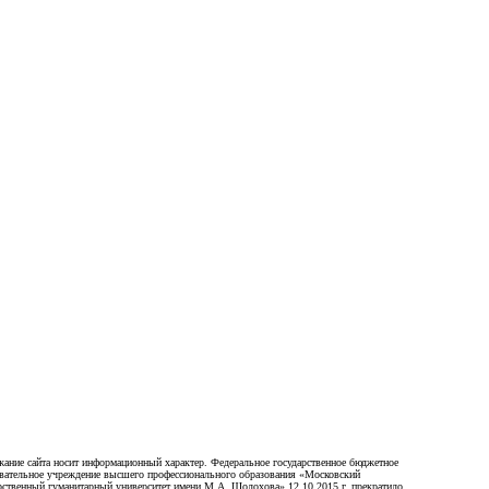
ание сайта носит информационный характер. Федеральное государственное бюджетное
вательное учреждение высшего профессионального образования «Московский
рственный гуманитарный университет имени М.А. Шолохова» 12.10.2015 г. прекратило