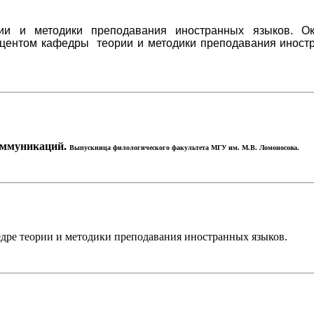
рии и методики преподавания иностранных языков. Ок
доцентом кафедры теории и методики преподавания иност
оммуникаций.
Выпускница филологического факультета МГУ им. М.В. Ломоносова.
едре теории и методики преподавания иностранных языков.