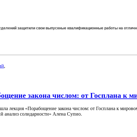
 отделений защитили свои выпускные квалификационные работы на отличн
ий
,
ощение закона числом: от Госплана к 
ошла лекция «Порабощение закона числом: от Госплана к миров
ий анализ солидарности» Алена Супио.