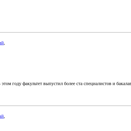
ий
,
этом году факультет выпустил более ста специалистов и бакала
ий
,