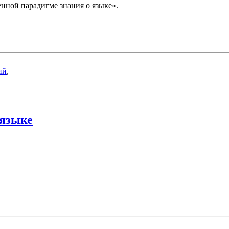
нной парадигме знания о языке».
ий
,
 языке