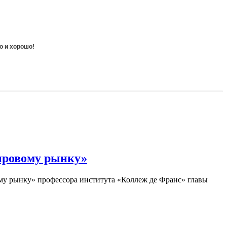
о и хорошо!
мировому рынку»
ому рынку» профессора института «Коллеж де Франс» главы