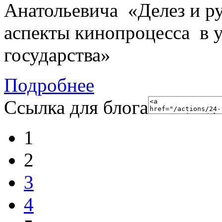
Анатольевича
«Делез и р
аспекты кинопроцесса в у
государства»
Подробнее
Ссылка для блога
1
2
3
4