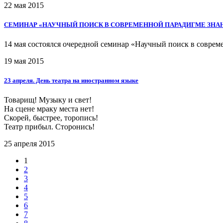
22 мая 2015
CЕМИНАР «НАУЧНЫЙ ПОИСК В СОВРЕМЕННОЙ ПАРАДИГМЕ ЗНАН
14 мая состоялся очередной семинар «Научный поиск в совреме
19 мая 2015
23 апреля. День театра на иностранном языке
Товарищ! Музыку и свет!
На сцене мраку места нет!
Скорей, быстрее, торопись!
Театр прибыл. Сторонись!
25 апреля 2015
1
2
3
4
5
6
7