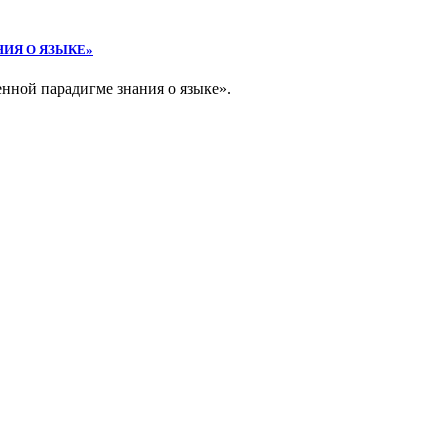
ИЯ О ЯЗЫКЕ»
нной парадигме знания о языке».