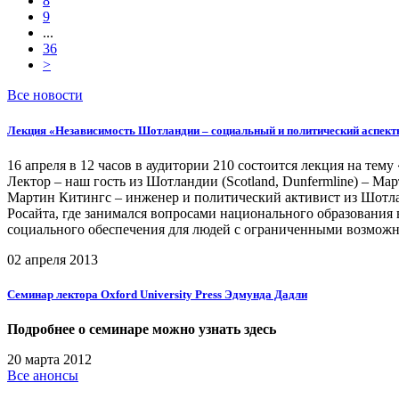
8
9
...
36
>
Все новости
Лекция «Независимость Шотландии – социальный и политический аспект
16 апреля в 12 часов в аудитории 210 состоится лекция на те
Лектор – наш гость из Шотландии (Scotland, Dunfermline) – Ма
Мартин Китингс – инженер и политический активист из Шотлан
Росайта, где занимался вопросами национального образования
социального обеспечения для людей с ограниченными возможн
02 апреля 2013
Семинар лектора Oxford University Press Эдмунда Дадли
Подробнее о семинаре можно узнать здесь
20 марта 2012
Все анонсы