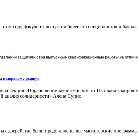
этом году факультет выпустил более ста специалистов и бакала
 отделений защитили свои выпускные квалификационные работы на отличн
на к мировому рынку»
ошла лекция «Порабощение закона числом: от Госплана к миров
ий анализ солидарности» Алена Супио.
ых дверей, где были представлены все магистерские программы