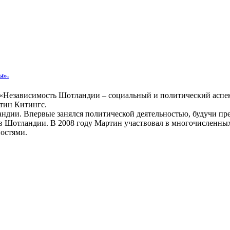
ы».
му «Независимость Шотландии – социальный и политический аспе
ртин Китингс.
дии. Впервые занялся политической деятельностью, будучи пре
 в Шотландии. В 2008 году Мартин участвовал в многочисленны
остями.