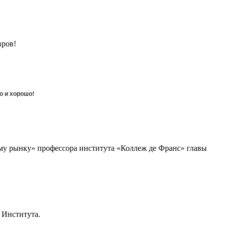
вров!
о и хорошо!
ому рынку» профессора института «Коллеж де Франс» главы
 Института.