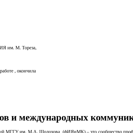
ИЯ им. М. Тореза,
работе , окончила
ов и международных коммуни
й МГГУ им. М.А. Шолохова (фИЯиМК) – это сообщество профес